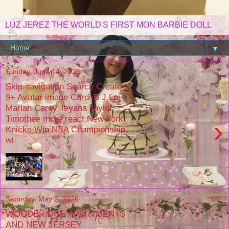
LUZ JEREZ THE WORLD'S FIRST MON BARBIE DOLL
▼
Sunday, June 14, 2026
Skip navigation Search Create
9+ Avatar image Cardi B J Lo
Mariah Carey Teyana Taylor
Timothee more react New York
›
Knicks Win NBA Championship
wi
Saturday, May 2, 2026
WOODBRIDGE APARTMENTS
AND NEW JERSEY