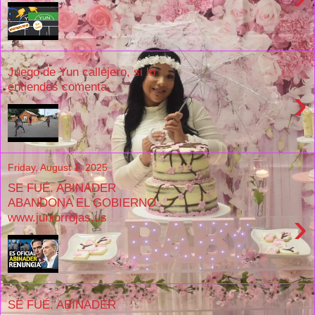
Juego de Yun callejero, si lo
entiendes comenta.
›
Friday, August 1, 2025
SE FUÉ. ABINADER
ABANDONA EL GOBIERNO
›
www.juniorrojas.us
SE FUÉ. ABINADER