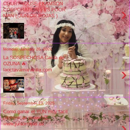
COURTHOUSE { KAMSON
›
CORPORATION } VS POOR
MAN ( JUNIOR ROJAS )
Monday, January 26, 2026
La SOSPECHOSA Caída de
OZUNA 🔥
›
laoctavamaravilla.com
Friday, September 19, 2025
Como ganar el YUN muy facil
(dominican power)👏.
›
www.juniorrojas.us